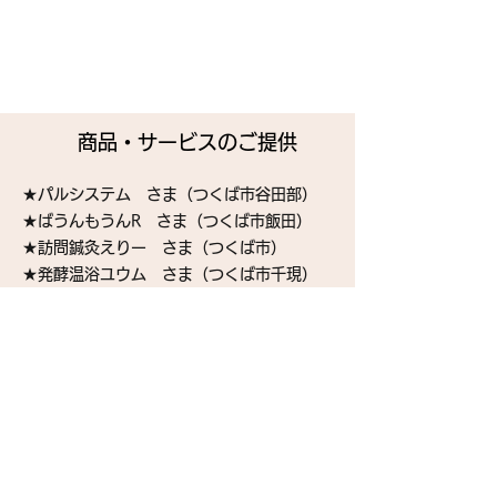
​これまでの連携事例
商品・サービスのご提供
★パルシステム さま（つくば市谷田部）
★ばうんもうんR さま（つくば市飯田）
★訪問鍼灸えりー さま（つくば市）
★発酵温浴ユウム さま（つくば市千現）
活動場所のご提供/イベント
の共同企画
★スターバックスコーヒー イーアスつくば
店 さま（つくば市研究学園）
★前島レディースクリニック さま（つくば
市手代木）