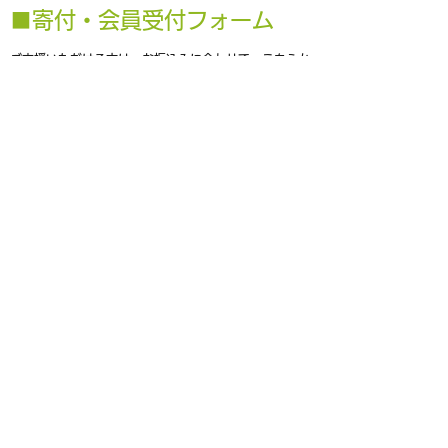
​​■寄付・会員受付フォーム
ご支援いただける方は、お振込みに合わせて、こちらか
ら必要事項をご入力の上、送信してください。
NPO法人kosodateはぐはぐの活動趣
旨に賛同し、支援します。
*
寄付
正会員
賛助会員（法人）
賛助会員（個人）
名前（法人名）
*
郵便番号・住所
*
電話番号
*