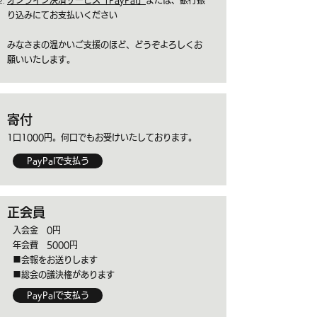
オンライン決済サービス「PayPal」
または、銀行振
り込みにてお支払い​ください
みなさまの温かいご支援のほど、どうぞよろしくお
願いいたします。​
寄付
1口1000円。何口でもお受けいたしております。
PayPalで支払う
正会員
入会金 0円
年会費 5000円​​
■会報をお送りします
■総会の議決権があります
PayPalで支払う