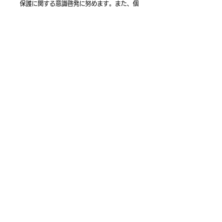
保護に関する意識啓発に努めます。また、個
人情報の取扱いを外部に委託する場合におい
ても、委託先が適切な管理を行うよう監督い
たします。
当団体は、この方針を実行するため、個人情
報保護規程を定め、これを当団体職員に周知
徹底し、確実に実施します。
(お問い合わせ先)
特定非営利活動法人kosodateはぐはぐ
〒305-0834 茨城県つくば市手代木2005-
6
前島レディースクリニック内
℡029−856−6658 Fax029−859−0736
お問い合わせ
▲ ページトップへ