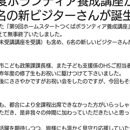
年度ボランティア養成講座
名の新ビジターさんが誕
った「第9回ホームスタートつくばボランティア養成講座」
えて無事終了いたしました。
未受講講座を受講）も含め、6名の新しいビジターさん
市こども政策課課長様、また子ども支援係のHSご担当
昨年度の修了生もお祝いに駆けつけて下さいました。
後にささやかですがお祝い会をしたのですが、今回もそ
も、都合により全課程出席できなかった方がいらっしゃ
ただき、是非我々の仲間に加わっていただきたいと思っ
活躍を期待しつつ、皆様にも温かく見守り応援していた