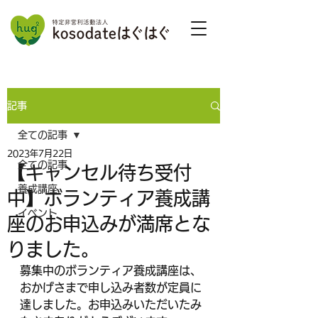
記事
全ての記事
2023年7月22日
全ての記事
【キャンセル待ち受付
養成講座
中】ボランティア養成講
イベント
座のお申込みが満席とな
りました。
募集中のボランティア養成講座は、
おかげさまで申し込み者数が定員に
達しました。お申込みいただいたみ