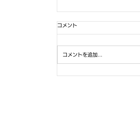
コメント
コメントを追加…
🎵【9月27日(日)開催】第8
回 はぐはぐ音楽会のお知らせ
🎵